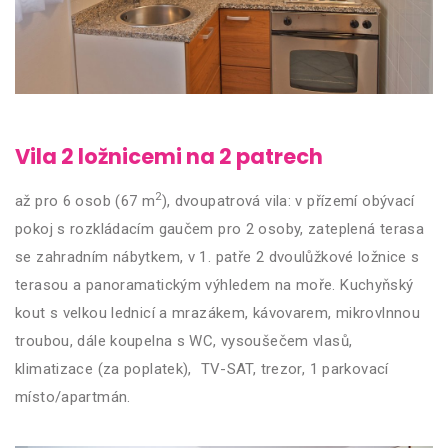
Vila 2 ložnicemi na 2 patrech
2
až pro 6 osob (67 m
), dvoupatrová vila: v přízemí obývací
pokoj s rozkládacím gaučem pro 2 osoby, zateplená terasa
se zahradním nábytkem, v 1. patře 2 dvoulůžkové ložnice s
terasou a panoramatickým výhledem na moře. Kuchyňský
kout s velkou lednicí a mrazákem, kávovarem, mikrovlnnou
troubou, dále koupelna s WC, vysoušečem vlasů,
klimatizace (za poplatek), TV-SAT, trezor, 1 parkovací
místo/apartmán.