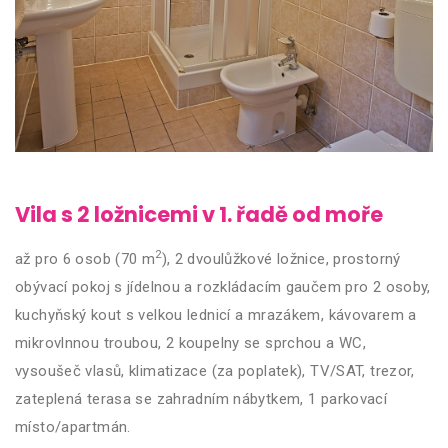
Vila s 2 ložnicemi v 1. řadě od moře
2
až pro 6 osob (70 m
), 2 dvoulůžkové ložnice, prostorný
obývací pokoj s jídelnou a rozkládacím gaučem pro 2 osoby,
kuchyňský kout s velkou lednicí a mrazákem, kávovarem a
mikrovlnnou troubou, 2 koupelny se sprchou a WC,
vysoušeč vlasů, klimatizace (za poplatek), TV/SAT, trezor,
zateplená terasa se zahradním nábytkem, 1 parkovací
místo/apartmán.