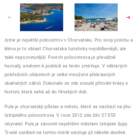
Istrie je největší poloostrov v Chorvatsku. Pro svoji polohu a
klima je to oblast Chorvatska turisticky nejoblíbenější, ale
také nejrozvinutější. Povrch poloostrova je převážně
hornatý, směrem k pobřeží se terén zmírňuje. V některých
pobřežních oblastech je velké množství překrásných
skalnatých zálivů. Dokonale se zde snoubí přírodní krásy s
historií, která sahá až do římských dob.
Pula je chorvatský přístav a město, které se nachází na jihu
Istrijského poloostrova. V roce 2012 zde žilo 57 053
obyvatel. Pula je zároveň největším městem Istrijské župy.
Trvalé osídlení na tomto místě existuje již několik desítek