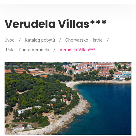
Verudela Villas***
Úvod
/
Katalog pobytů
/
Chorvatsko - Istrie
/
Pula - Punta Verudela
/
Verudela Villas***