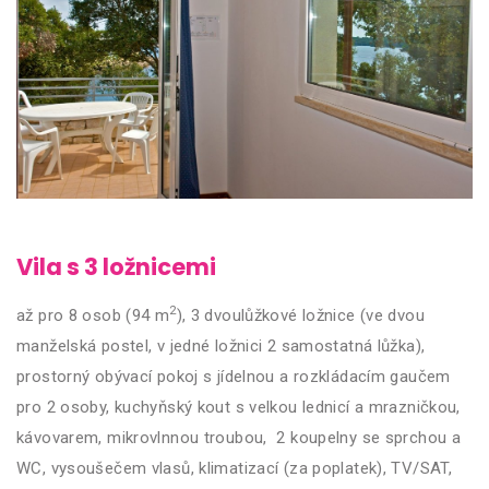
Vila s 3 ložnicemi
2
až pro 8 osob (94 m
), 3 dvoulůžkové ložnice (ve dvou
manželská postel, v jedné ložnici 2 samostatná lůžka),
prostorný obývací pokoj s jídelnou a rozkládacím gaučem
pro 2 osoby, kuchyňský kout s velkou lednicí a mrazničkou,
kávovarem, mikrovlnnou troubou, 2 koupelny se sprchou a
WC, vysoušečem vlasů, klimatizací (za poplatek), TV/SAT,