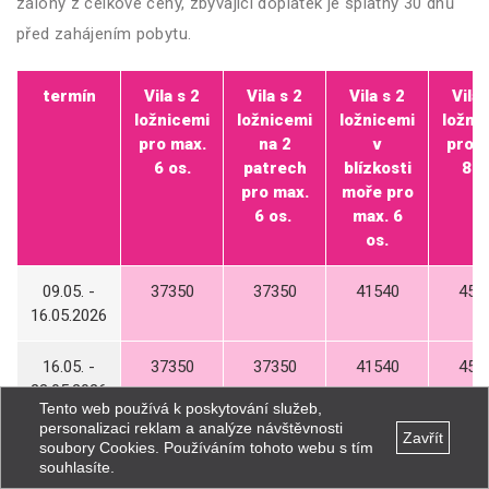
zálohy z celkové ceny, zbývající doplatek je splatný 30 dnů
před zahájením pobytu.
termín
Vila s 2
Vila s 2
Vila s 2
Vila 
ložnicemi
ložnicemi
ložnicemi
ložni
pro max.
na 2
v
pro m
6 os.
patrech
blízkosti
8 o
pro max.
moře pro
6 os.
max. 6
os.
09.05. -
37350
37350
41540
456
16.05.2026
16.05. -
37350
37350
41540
456
23.05.2026
Tento web používá k poskytování služeb,
personalizaci reklam a analýze návštěvnosti
Zavřít
23.05. -
43290
43290
47950
528
soubory Cookies. Používáním tohoto webu s tím
30.05.2026
souhlasíte.