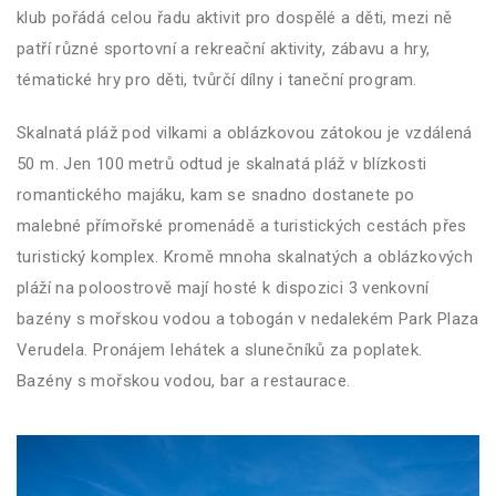
klub pořádá celou řadu aktivit pro dospělé a děti, mezi ně
patří různé sportovní a rekreační aktivity, zábavu a hry,
tématické hry pro děti, tvůrčí dílny i taneční program.
Skalnatá pláž pod vilkami a oblázkovou zátokou je vzdálená
50 m. Jen 100 metrů odtud je skalnatá pláž v blízkosti
romantického majáku, kam se snadno dostanete po
malebné přímořské promenádě a turistických cestách přes
turistický komplex. Kromě mnoha skalnatých a oblázkových
pláží na poloostrově mají hosté k dispozici 3 venkovní
bazény s mořskou vodou a tobogán v nedalekém Park Plaza
Verudela. Pronájem lehátek a slunečníků za poplatek.
Bazény s mořskou vodou, bar a restaurace.