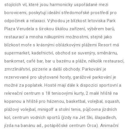
stojících vil, které jsou harmonicky uspořádané mezi
borovicemi, poskytují ideální středomořské prostředí pro
odpočinek a relaxaci. Výhodou je blízkost letoviska Park
Plaza Verudela s širokou škálou zařízení, výběrem barů,
restaurací a mnoha nákupními možnostmi, stejně jako
blízkost moře s krásnými oblázkovými plážemi Resort má
supermarket, kadeřnictví, obchod se suvenýry, směnárnu,
bankomat, café bar, bar u bazénu a pláže, několik restaurací,
zmrzlinářství, pizzerie a další obchody. Parkování je
rezervované pro ubytované hosty, garážové parkování je
možné za poplatek. Hosté mají dále k dispozici sportovní a
rekreační centrum s 18 tenisovými kurty, 2 malé hřiště na
kopanou a hřiště pro házenou, basketbal, volejbal, squash,
plážový volejbal, minigolf a stolní tenis, půjčovna jízdních
kol, centrum vodních sportů (jízdy na Jet Ski, šlapadlech,
jízda na banánu ad., potápěčské centrum Orca). Animační