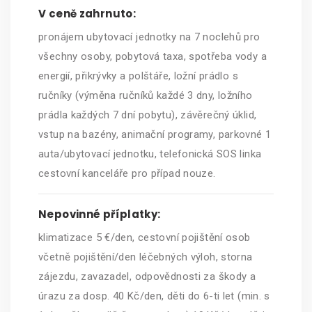
V ceně zahrnuto:
pronájem ubytovací jednotky na 7 noclehů pro
všechny osoby, pobytová taxa, spotřeba vody a
energií, přikrývky a polštáře, ložní prádlo s
ručníky (výměna ručníků každé 3 dny, ložního
prádla každých 7 dní pobytu), závěrečný úklid,
vstup na bazény, animační programy, parkovné 1
auta/ubytovací jednotku, telefonická SOS linka
cestovní kanceláře pro případ nouze.
Nepovinné příplatky:
klimatizace 5 €/den, cestovní pojištění osob
včetně pojištění/den léčebných výloh, storna
zájezdu, zavazadel, odpovědnosti za škody a
úrazu za dosp. 40 Kč/den, děti do 6-ti let (min. s