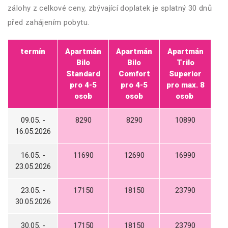
zálohy z celkové ceny, zbývající doplatek je splatný 30 dnů
před zahájením pobytu.
termín
Apartmán
Apartmán
Apartmán
Bilo
Bilo
Trilo
Standard
Comfort
Superior
pro 4-5
pro 4-5
pro max. 8
osob
osob
osob
09.05. -
8290
8290
10890
16.05.2026
16.05. -
11690
12690
16990
23.05.2026
23.05. -
17150
18150
23790
30.05.2026
30.05. -
17150
18150
23790