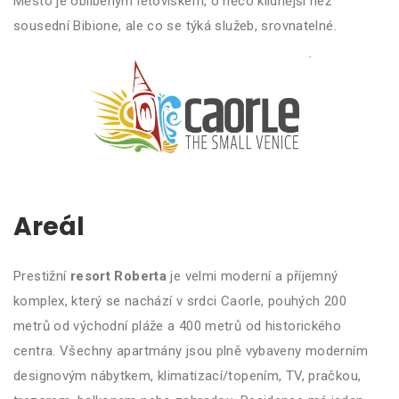
Město je oblíbeným letoviskem, o něco klidnější než
sousední Bibione, ale co se týká služeb, srovnatelné.
Areál
Prestižní
resort Roberta
je velmi moderní a příjemný
komplex, který se nachází v srdci Caorle, pouhých 200
metrů od východní pláže a 400 metrů od historického
centra. Všechny apartmány jsou plně vybaveny moderním
designovým nábytkem, klimatizací/topením, TV, pračkou,