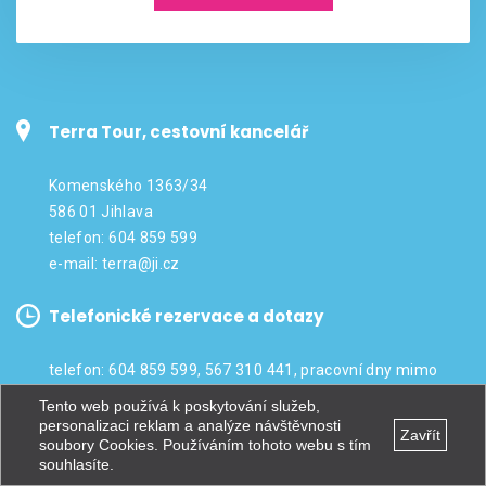
Terra Tour, cestovní kancelář
Komenského 1363/34
586 01 Jihlava
telefon: 604 859 599
e-mail:
terra@ji.cz
Telefonické rezervace a dotazy
telefon: 604 859 599, 567 310 441, pracovní dny mimo
státní svátky 9.00 až 17.00 h.
Tento web používá k poskytování služeb,
personalizaci reklam a analýze návštěvnosti
Zavřít
soubory Cookies. Používáním tohoto webu s tím
Otevírací doba pobočky Jihlava
souhlasíte.